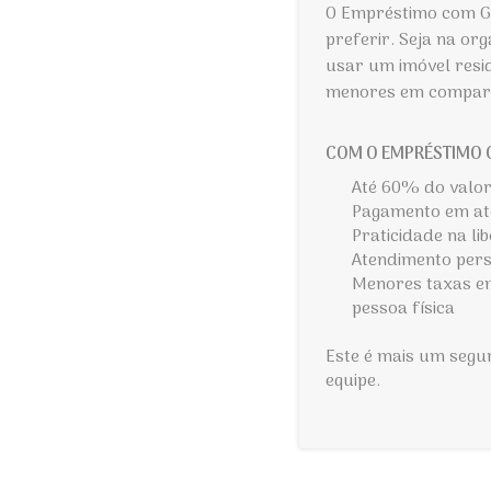
O Empréstimo com Ga
preferir. Seja na or
usar um imóvel resi
menores em compara
COM O EMPRÉSTIMO C
Até 60% do valor
Pagamento em até
Praticidade na li
Atendimento per
Menores taxas em
pessoa física
Este é mais um segu
equipe.